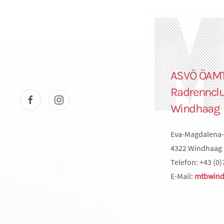
ASVÖ ÖAM
Radrenncl
Windhaag
Eva-Magdalena-
4322 Windhaag 
Telefon: +43 (0)
E-Mail:
mtbwind