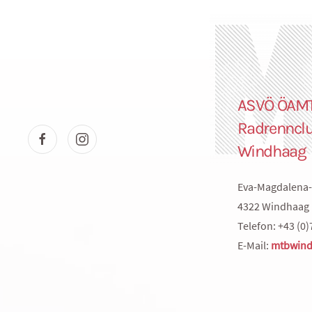
ASVÖ ÖAM
Radrenncl
Windhaag
Eva-Magdalena-
4322 Windhaag 
Telefon: +43 (0)
E-Mail:
mtbwind