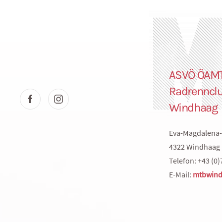
ASVÖ ÖAM
Radrenncl
Windhaag
Eva-Magdalena-
4322 Windhaag 
Telefon: +43 (0)
E-Mail:
mtbwind