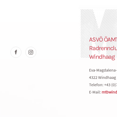
ASVÖ ÖAM
Radrenncl
Windhaag
Eva-Magdalena-
4322 Windhaag 
Telefon: +43 (0)
E-Mail:
mtbwind