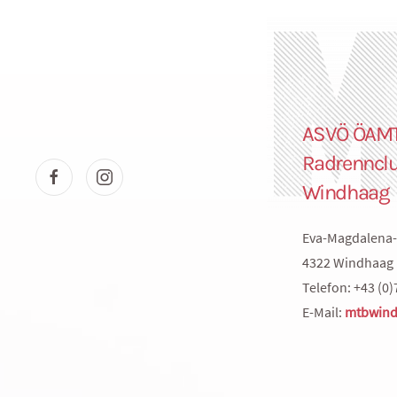
ASVÖ ÖAM
Radrenncl
Windhaag
Eva-Magdalena-
4322 Windhaag 
Telefon: +43 (0)
E-Mail:
mtbwind